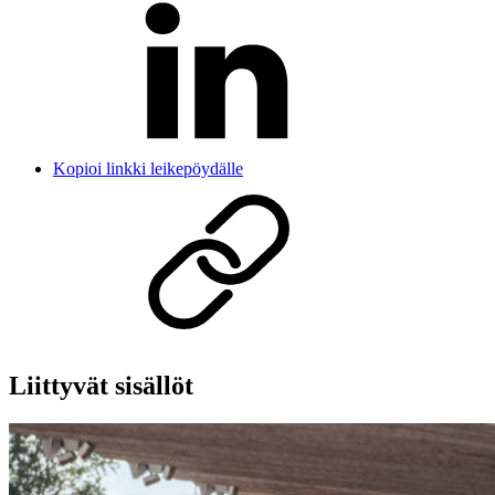
Kopioi linkki leikepöydälle
Liittyvät sisällöt