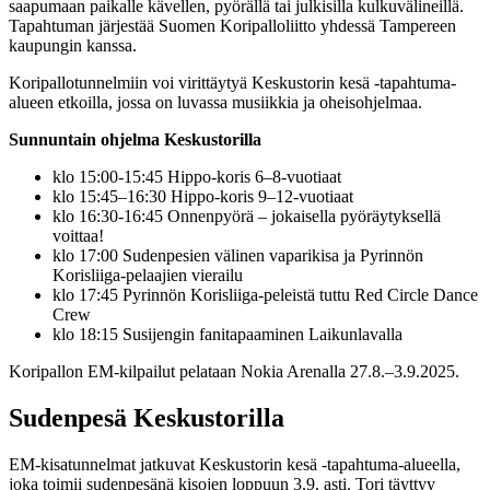
saapumaan paikalle kävellen, pyörällä tai julkisilla kulkuvälineillä.
Tapahtuman järjestää Suomen Koripalloliitto yhdessä Tampereen
kaupungin kanssa.
Koripallotunnelmiin voi virittäytyä Keskustorin kesä -tapahtuma-
alueen etkoilla, jossa on luvassa musiikkia ja oheisohjelmaa.
Sunnuntain ohjelma Keskustorilla
klo 15:00-15:45 Hippo-koris 6–8-vuotiaat
klo 15:45–16:30 Hippo-koris 9–12-vuotiaat
klo 16:30-16:45 Onnenpyörä – jokaisella pyöräytyksellä
voittaa!
klo 17:00 Sudenpesien välinen vaparikisa ja Pyrinnön
Korisliiga-pelaajien vierailu
klo 17:45 Pyrinnön Korisliiga-peleistä tuttu Red Circle Dance
Crew
klo 18:15 Susijengin fanitapaaminen Laikunlavalla
Koripallon EM-kilpailut pelataan Nokia Arenalla 27.8.–3.9.2025.
Sudenpesä Keskustorilla
EM-kisatunnelmat jatkuvat Keskustorin kesä -tapahtuma-alueella,
joka toimii sudenpesänä kisojen loppuun 3.9. asti. Tori täyttyy