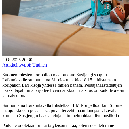
29.8.2025 20:30
Artikkelityyppi:
Uutinen
Suomen miesten koripallon maajoukkue Susijengi saapuu
Laikunlavalle sunnuntaina 31. elokuuta klo 18.15 juhlistamaan
koripallon EM-kisoja yhdessä fanien kanssa. Pelaajahaastattelujen
lisäksi tapahtuma tarjoilee livemusiikkia. Tilaisuus on kaikille avoin
ja maksuton.
Sunnuntaina Laikunlavalla fiilistellään EM-koripalloa, kun Suomen
maajoukkueen pelaajat saapuvat tervehtimään fanejaan. Lavalla
kuullaan Susijengin haastatteluja ja tunnelmoidaan livemusiikkia.
Paikalle odotetaan runsasta yleisömäärää, joten suosittelemme