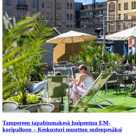
Tampereen tapahtumakesä huipentuu EM-
koripalloon – Keskustori muuttuu sudenpesäksi