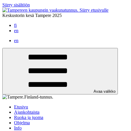
Siirry sisältöön
Siirry etusivulle
Keskustorin kesä Tampere 2025
fi
en
en
Avaa valikko
Etusivu
Ajankohtaista
Ruoka ja juoma
Ohjelma
Info