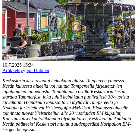
10.7.2025 15:34
Artikkelityyppi:
Uutinen
Keskustorin kesä avautui heinäkuun alussa Tampereen ytimessä.
Kesän kuluessa alueella voi nauttia Tampereella järjestettävien
tapahtumien tunnelmista. Tapahtumien osalta Keskustorin kesän
starttaa Tammerfest, joka juhlii heinäkuun puolivälissä 30-vuotista
taivaltaan. Heinäkuun lopussa torin täyttävät Tampereella ja
Nokialla järjestettävät Frisbeegolfin MM-kisat. Elokuussa alueelle
toimintaa tuovat Yleisurheilun alle 20-vuotiaiden EM-kilpailut,
Kansainväliset kuntoliikunnan olympialaiset, Festivaali ja Apulanta.
Kesän päätteeksi Keskustori muuttuu sudenpesäksi Koripallon EM-
kisojen hengessä.