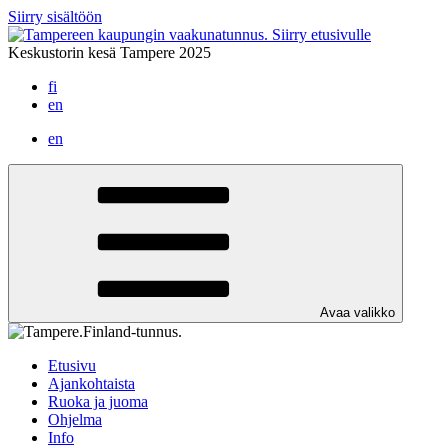
Siirry sisältöön
Siirry etusivulle
Keskustorin kesä Tampere 2025
fi
en
en
Avaa valikko
Etusivu
Ajankohtaista
Ruoka ja juoma
Ohjelma
Info