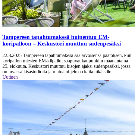
Tampereen tapahtumakesä huipentuu EM-
koripalloon – Keskustori muuttuu sudenpesäksi
22.8.2025
Tampereen tapahtumakesä saa arvoisensa päätöksen, kun
koripallon miesten EM-kilpailut saapuvat kaupunkiin maanantaina
25. elokuuta. Keskustori muuttuu kisojen ajaksi sudenpesäksi, jossa
on luvassa kisastudioita ja rentoa ohjelmaa kaikenikäisille.
Uutinen