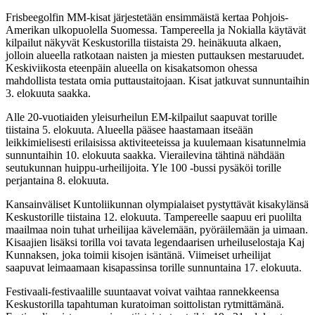
Frisbeegolfin MM-kisat järjestetään ensimmäistä kertaa Pohjois-
Amerikan ulkopuolella Suomessa. Tampereella ja Nokialla käytävät
kilpailut näkyvät Keskustorilla tiistaista 29. heinäkuuta alkaen,
jolloin alueella ratkotaan naisten ja miesten puttauksen mestaruudet.
Keskiviikosta eteenpäin alueella on kisakatsomon ohessa
mahdollista testata omia puttaustaitojaan. Kisat jatkuvat sunnuntaihin
3. elokuuta saakka.
Alle 20-vuotiaiden yleisurheilun EM-kilpailut saapuvat torille
tiistaina 5. elokuuta. Alueella pääsee haastamaan itseään
leikkimielisesti erilaisissa aktiviteeteissa ja kuulemaan kisatunnelmia
sunnuntaihin 10. elokuuta saakka. Vierailevina tähtinä nähdään
seutukunnan huippu-urheilijoita. Yle 100 -bussi pysäköi torille
perjantaina 8. elokuuta.
Kansainväliset Kuntoliikunnan olympialaiset pystyttävät kisakylänsä
Keskustorille tiistaina 12. elokuuta. Tampereelle saapuu eri puolilta
maailmaa noin tuhat urheilijaa kävelemään, pyöräilemään ja uimaan.
Kisaajien lisäksi torilla voi tavata legendaarisen urheiluselostaja Kaj
Kunnaksen, joka toimii kisojen isäntänä. Viimeiset urheilijat
saapuvat leimaamaan kisapassinsa torille sunnuntaina 17. elokuuta.
Festivaali-festivaalille suuntaavat voivat vaihtaa rannekkeensa
Keskustorilla tapahtuman kuratoiman soittolistan rytmittämänä.