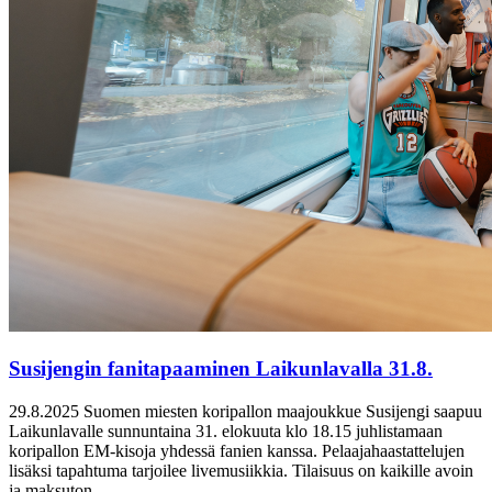
Susijengin fanitapaaminen Laikunlavalla 31.8.
29.8.2025
Suomen miesten koripallon maajoukkue Susijengi saapuu
Laikunlavalle sunnuntaina 31. elokuuta klo 18.15 juhlistamaan
koripallon EM-kisoja yhdessä fanien kanssa. Pelaajahaastattelujen
lisäksi tapahtuma tarjoilee livemusiikkia. Tilaisuus on kaikille avoin
ja maksuton.