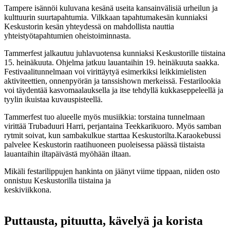
Tampere isännöi kuluvana kesänä useita kansainvälisiä urheilun ja
kulttuurin suurtapahtumia. Vilkkaan tapahtumakesän kunniaksi
Keskustorin kesän yhteydessä on mahdollista nauttia
yhteistyötapahtumien oheistoiminnasta.
Tammerfest jalkautuu juhlavuotensa kunniaksi Keskustorille tiistaina
15. heinäkuuta. Ohjelma jatkuu lauantaihin 19. heinäkuuta saakka.
Festivaalitunnelmaan voi virittäytyä esimerkiksi leikkimielisten
aktiviteettien, onnenpyörän ja tanssishown merkeissä. Festarilookia
voi täydentää kasvomaalauksella ja itse tehdyllä kukkaseppeleellä ja
tyylin ikuistaa kuvauspisteellä.
Tammerfest tuo alueelle myös musiikkia: torstaina tunnelmaan
virittää Trubaduuri Harri, perjantaina Teekkarikuoro. Myös samban
rytmit soivat, kun sambakulkue starttaa Keskustorilta.Karaokebussi
palvelee Keskustorin raatihuoneen puoleisessa päässä tiistaista
lauantaihin iltapäivästä myöhään iltaan.
Mikäli festarilippujen hankinta on jäänyt viime tippaan, niiden osto
onnistuu Keskustorilla tiistaina ja
keskiviikkona.
Puttausta, pituutta, kävelyä ja korista