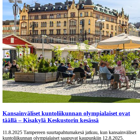
Kansainväliset kuntoliikunnan olympialaiset ovat
täällä – Kisakylä Keskustorin kesässä
11.8.2025
Tampereen suurtapahtumakesä jatkuu, kun kansainväliset
kuntoliikunnan olympialaiset saapuvat kaupunkiin 12.8.2025.