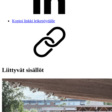
Kopioi linkki leikepöydälle
Liittyvät sisällöt