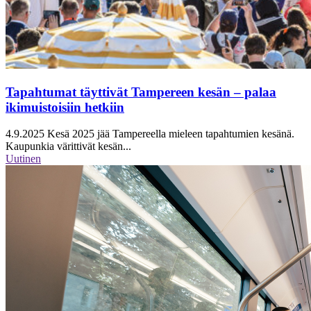
Tapahtumat täyttivät Tampereen kesän – palaa
ikimuistoisiin hetkiin
4.9.2025
Kesä 2025 jää Tampereella mieleen tapahtumien kesänä.
Kaupunkia värittivät kesän...
Uutinen