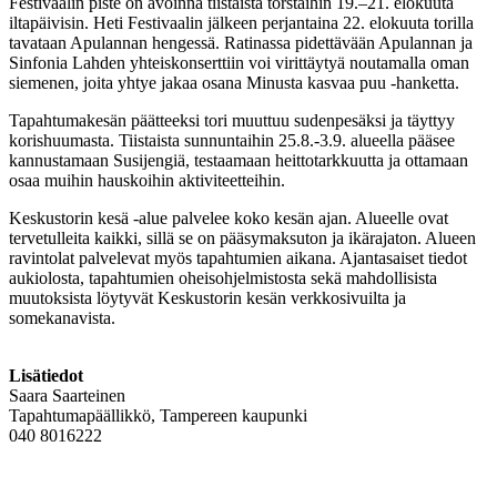
Festivaalin piste on avoinna tiistaista torstaihin 19.–21. elokuuta
iltapäivisin. Heti Festivaalin jälkeen perjantaina 22. elokuuta torilla
tavataan Apulannan hengessä. Ratinassa pidettävään Apulannan ja
Sinfonia Lahden yhteiskonserttiin voi virittäytyä noutamalla oman
siemenen, joita yhtye jakaa osana Minusta kasvaa puu -hanketta.
Tapahtumakesän päätteeksi tori muuttuu sudenpesäksi ja täyttyy
korishuumasta. Tiistaista sunnuntaihin 25.8.-3.9. alueella pääsee
kannustamaan Susijengiä, testaamaan heittotarkkuutta ja ottamaan
osaa muihin hauskoihin aktiviteetteihin.
Keskustorin kesä -alue palvelee koko kesän ajan. Alueelle ovat
tervetulleita kaikki, sillä se on pääsymaksuton ja ikärajaton. Alueen
ravintolat palvelevat myös tapahtumien aikana. Ajantasaiset tiedot
aukiolosta, tapahtumien oheisohjelmistosta sekä mahdollisista
muutoksista löytyvät Keskustorin kesän verkkosivuilta ja
somekanavista.
Lisätiedot
Saara Saarteinen
Tapahtumapäällikkö, Tampereen kaupunki
040 8016222